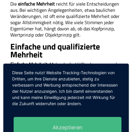
Die
einfache Mehrheit
reicht für viele Entscheidungen
aus. Bei wichtigen Angelegenheiten, etwa baulichen
Veränderungen, ist oft eine qualifizierte Mehrheit oder
sogar Allstimmigkeit nötig. Wie viele Stimmen jeder
Eigentümer hat, hängt davon ab, ob das Kopfprinzip,
Wertprinzip oder Objektprinzip gilt.
Einfache und qualifizierte
Mehrheit
Einfache Mehrheit:
Mehr als die Hälfte der anwesenden
oder vertretenen Eigentümer stimmt zu. Meist zählt
Diese Seite nutzt Website Tracking-Technologien von
jede Stimme gleich (Kopfprinzip). Das gilt für die
Dritten, um ihre Dienste anzubieten, stetig zu
meisten Beschlüsse rund ums Gemeinschaftseigentum.
verbessern und Werbung entsprechend der Interessen
der Nutzer anzuzeigen. Ich bin damit einverstanden
Beispiel:
Bei 10 anwesenden Eigentümern genügen 6
und kann meine Einwilligung jederzeit mit Wirkung für
Stimmen für eine einfache Mehrheit.
die Zukunft widerrufen oder ändern.
Qualifizierte Mehrheit:
Für größere Maßnahmen –
Modernisierungen oder wichtige Vertragsänderungen –
braucht’s mehr als nur eine einfache Mehrheit. Meist
Akzeptieren
sind 2/3 oder 3/4 der Stimmen nötig. Was genau