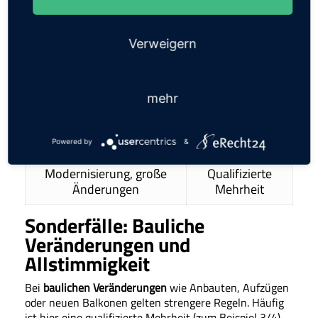
verlangt wird, steht entweder in der
Gemeinschaftsordnung oder ist gesetzlich festgelegt.
Verweigern
Tabelle:
Erforderliche
Maßnahme
Mehrheit
mehr
Haushaltsplan,
Einfache
Instandhaltung
Mehrheit
Powered by
&
Modernisierung, große
Qualifizierte
Änderungen
Mehrheit
Sonderfälle: Bauliche
Veränderungen und
Allstimmigkeit
Bei
baulichen Veränderungen
wie Anbauten, Aufzügen
oder neuen Balkonen gelten strengere Regeln. Häufig
ist hier eine qualifizierte Mehrheit (zum Beispiel 3/4)